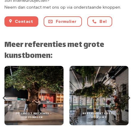
Son Interieurobjecten?
Neem dan contact met ons op via onderstaande knoppen.
Contact
Formulier
Bel
Meer referenties met grote
kunstbomen:
DE GROOT MACHINES –
RESTAURANT LOTS –
ROSMALEN
HELVOIRT