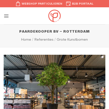
Ga
WEBSHOP PARTICULIEREN
B2B PORTAAL
naar
inhoud
PAARDEKOOPER BV – ROTTERDAM
Home
/
Referenties
/
Grote Kunstbomen