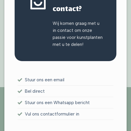
contact?
Wij komen graag met u
in contact om onze
passie voor kunstplanten
met u te delen!
Stuur ons een email
RESTAURANT
Bel direct
EKENBAKKER
RESTAURANT JUT
DOLORIS –
AND
EN JUL – DEURNE
TILBURG
Stuur ons een Whatsapp bericht
Vul ons contactformulier in