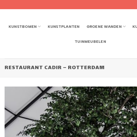
Ga
naar
inhoud
KUNSTBOMEN
KUNSTPLANTEN
GROENE WANDEN
K
TUINMEUBELEN
RESTAURANT CADIR – ROTTERDAM