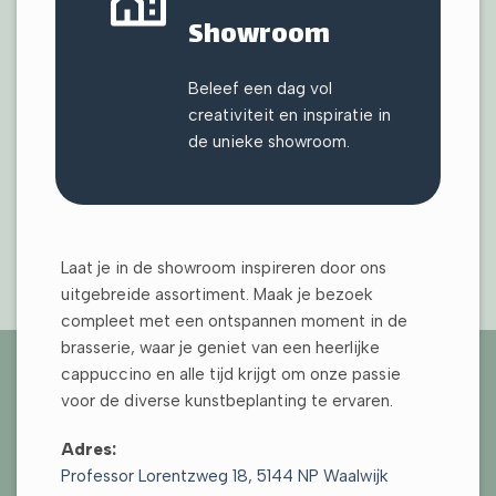
Showroom
Beleef een dag vol
creativiteit en inspiratie in
de unieke showroom.
Laat je in de showroom inspireren door ons
uitgebreide assortiment. Maak je bezoek
compleet met een ontspannen moment in de
DE GROOT
brasserie, waar je geniet van een heerlijke
PAARDEKOOPER
RESTAURANT
MACHINES –
BV – ROTTERDAM
LOTS – HELVOIRT
ROSMALEN
cappuccino en alle tijd krijgt om onze passie
voor de diverse kunstbeplanting te ervaren.
Adres:
Professor Lorentzweg 18, 5144 NP Waalwijk