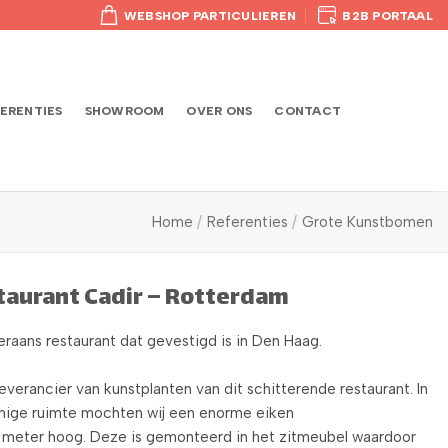
WEBSHOP PARTICULIEREN
B2B PORTAAL
ERENTIES
SHOWROOM
OVER ONS
CONTACT
Home
/
Referenties
/
Grote Kunstbomen
taurant Cadir – Rotterdam
eraans restaurant dat gevestigd is in Den Haag.
 leverancier van kunstplanten van dit schitterende restaurant. In
mige ruimte mochten wij een enorme eiken
 meter hoog. Deze is gemonteerd in het zitmeubel waardoor