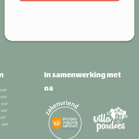
n
In samenwerking met
oa
uur
uur
 uur
 uur
uur
 uur