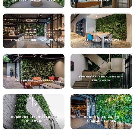
VERFSTERK GROEP – RIJEN
BREUGEL
JUWELIER PUUR – WAALWIJK
PIET KLERKX – WAALWIJK
EMERALD ETERNAL GREEN –
RIS RUBBER – LELYSTAD
EINDHOVEN
DE MOOIJ FIETSEN – BERGEN
ROOMPOT RESTAURANT
OP ZOOM
CHARLIE – SCHAIJK