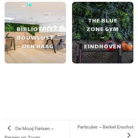
THE BLUE
BIBLIOTHEEK
ZONE GYM
BOUWLUST
–
– DEN HAAG
EINDHOVEN
Particulier – Berkel Enschot
De Mooij Fietsen –
Bergen op Zoom