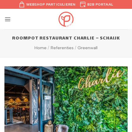
Ga
WEBSHOP PARTICULIEREN
B2B PORTAAL
naar
inhoud
ROOMPOT RESTAURANT CHARLIE – SCHAIJK
Home
/
Referenties
/
Greenwall